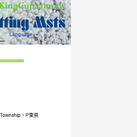
い
Language
 Township、P東県