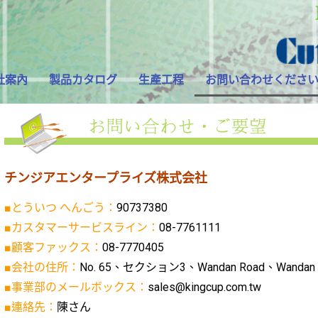
社案內
製品カタログ
生產工程
お問い合わせくださ
チンジアエンタープライズ株式会社
■とういつ へんごう：
90737380
■カスタマーサービスライン：
08-7761111
■顧客ファックス：
08-7770405
■会社の住所：
No. 65、セクション3、Wandan Road、Wandan
■事業部のメールボックス：
sales@kingcup.com.tw
■連絡先：
陳さん