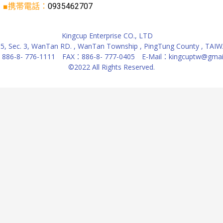
■携帯電話：
0935462707
Kingcup Enterprise CO., LTD
5, Sec. 3, WanTan RD. , WanTan Township , PingTung County , TAIW
886-8- 776-1111 FAX：886-8- 777-0405 E-Mail：kingcuptw@gmai
©2022 All Rights Reserved.